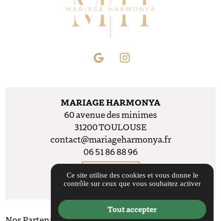
MARIAGE HARMONYA
60 avenue des minimes
31200 TOULOUSE
contact@mariageharmonya.fr
06 51 86 88 96
Itinéraire
Ce site utilise des cookies et vous donne le
contrôle sur ceux que vous souhaitez activer
Tout accepter
Nos Partenaires